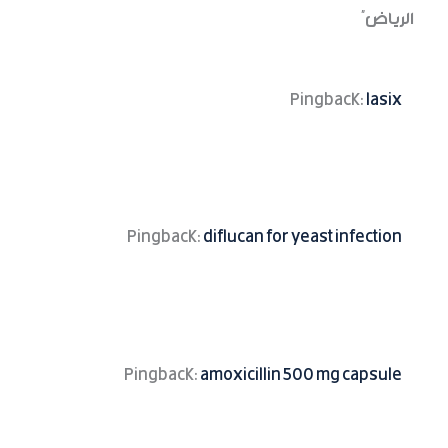
الرياض”
Pingback:
lasix
Pingback:
diflucan for yeast infection
Pingback:
amoxicillin 500 mg capsule